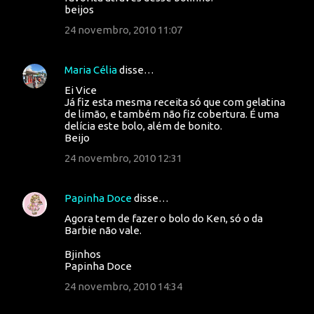
beijos
r
24 novembro, 2010 11:07
i
o
Maria Célia
disse…
s
Ei Vice
Já fiz esta mesma receita só que com gelatina
de limão, e também não fiz cobertura. É uma
delícia este bolo, além de bonito.
Beijo
24 novembro, 2010 12:31
Papinha Doce
disse…
Agora tem de fazer o bolo do Ken, só o da
Barbie não vale.
Bjinhos
Papinha Doce
24 novembro, 2010 14:34