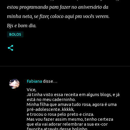
estou programando para fazer no aniversário da
minha neta, se fizer, coloco aqui pra vocês verem.
Bjs e bom dia.
BOLOS
Fabiana
disse…
C
Vice,
o
Já tinha visto essa receita em alguns blogs, e já
m
está no meu caderninho.
Minha filha que amava tudo rosa, agora é uma
e
pré-adolescente..kkkkk,
n
e trocou o rosa pelo preto e cinza.
Mas vou fazer assim mesmo, tenho certeza
t
que ela vai adorar relembrar a sua ex-cor
favorita através desse bolinho.
á