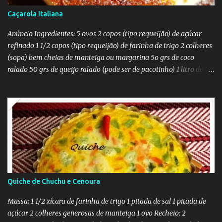
Caçarola Italiana
Anúncio Ingredientes: 5 ovos 2 copos (tipo requeijão) de açúcar
refinado 1 1/2 copos (tipo requeijão) de farinha de trigo 2 colheres
(sopa) bem cheias de manteiga ou margarina 5o grs de coco
ralado 50 grs de queijo ralado (pode ser de pacotinho) 1 litro de
leite Modo de fazer: Bater tudo no liquidificador, assar em forma
untada com manteiga e em banho maria. Forno quente. Quando
ver que está moreno por cima esta assado. Este pudim quem fazia
muito era minha vó Maria e minha tia Bela, fica uma delícia as
medidas eram outras sempre em pratos, mas adaptei para minhas
medidas. Sempre que vejo os cadernos antigos que tenho aqui em
casa e que eram da minha mãe e da minha avó as medidas eram
em pratos fundos, mas acho dificil medir assim, então procuro
adaptar para medidas mais fáceis. Esta sobremesa é uma delícia
Quiche de Chuchu e Cenoura
faço sempre, meus netinhos adoram.
Massa: 1 1/2 xícara de farinha de trigo 1 pitada de sal 1 pitada de
açúcar 2 colheres generosas de manteiga 1 ovo Recheio: 2